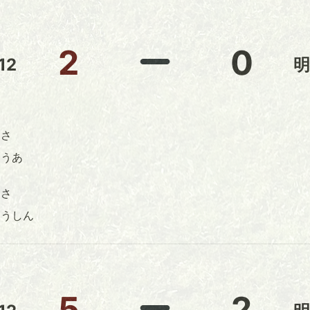
2
0
12
明
さ
ゅうあ
さ
ゅうしん
5
2