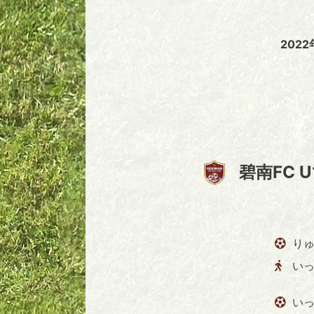
202
碧南FC U
りゅ
い
いっ