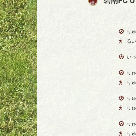
碧南FC U
りゅ
る
いっ
りゅ
り
りゅ
り
りゅ
り