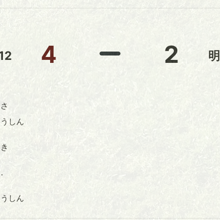
4
2
12
明
さ
ゅうしん
き
．
うしん