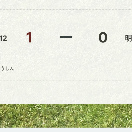
1
0
12
明
うしん