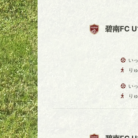
碧南FC U
いっ
り
いっ
り