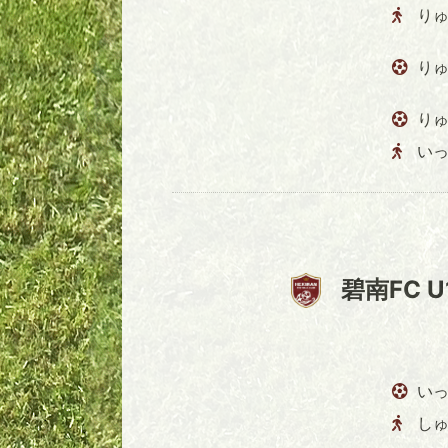
り
りゅ
りゅ
い
碧南FC U
いっ
し