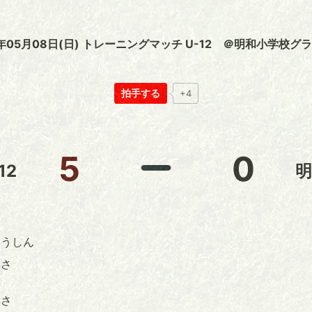
2年05月08日(日) トレーニングマッチ U-12 ＠明和小学校グ
拍手する
+4
5
0
12
明
うしん
っさ
さ