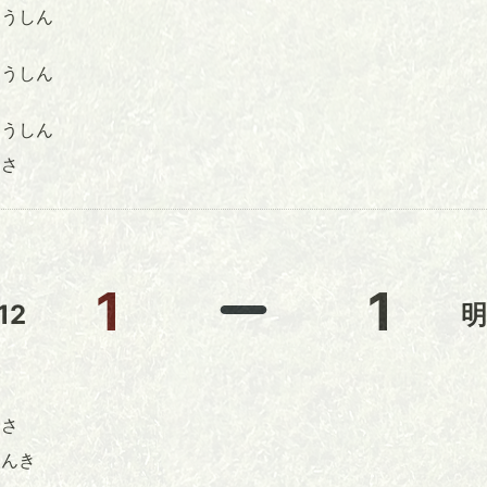
ゅうしん
うしん
うしん
っさ
1
1
12
明
さ
ゅんき