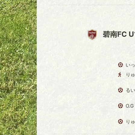
碧南FC U
いっ
り
るい
O.G
りゅ