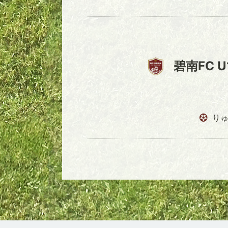
碧南FC U
りゅ